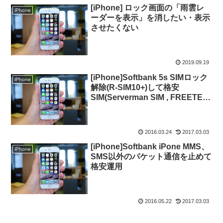
[iPhone] ロック画面の「雨雲レ
iPhone
ーダーを表示」を消したい・表示
させたくない
2019.09.19
[iPhone]Softbank 5s SIMロック
iPhone
解除(R-SIM10+)して格安
SIM(Serverman SIM , FREETEL)
を使う。SIMフリー
2016.03.24
2017.03.03
[iPhone]Softbank iPone MMS、
iPhone
SMS以外のパケット通信を止めて
格安運用
2016.05.22
2017.03.03