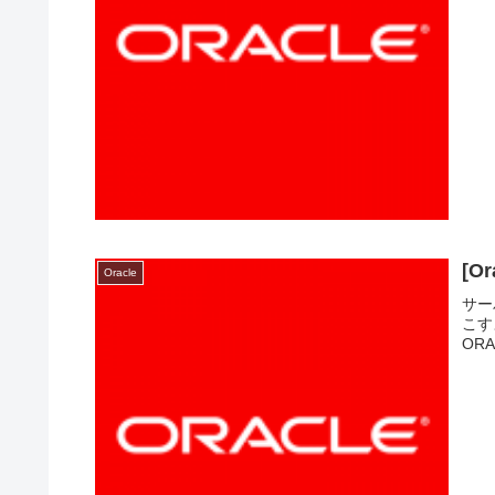
[O
Oracle
サー
こす
ORAC