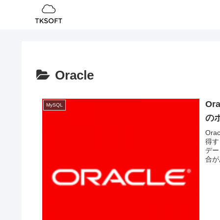
Oracle
Or
MySQL
の
Or
得す
デー
合が