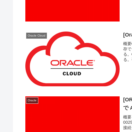
[O
Oracle Cloud
概要
存で
る。
る。
[
Oracle
で
概要
00
接続し