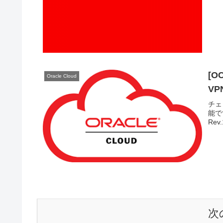
[OC
Oracle Cloud
V
チェ
能です
Rev
次