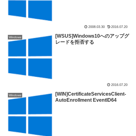
2008.03.30
2016.07.20
[WSUS]Windows10へのアップグ
Windows
レードを拒否する
2016.07.20
[WIN]CertificateServicesClient-
Windows
AutoEnrollment EventID64