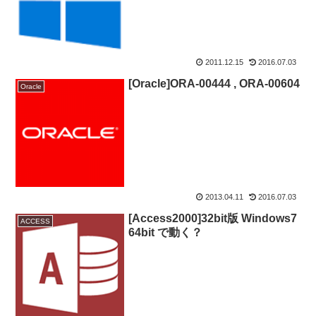
2011.12.15
2016.07.03
[Oracle]ORA-00444 , ORA-00604
Oracle
2013.04.11
2016.07.03
[Access2000]32bit版 Windows7
ACCESS
64bit で動く？