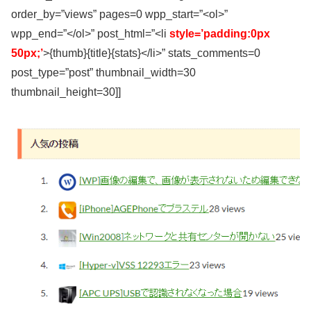
order_by=”views” pages=0 wpp_start=”<ol>”
wpp_end=”</ol>” post_html=”<li
style=’padding:0px
50px;’
>{thumb}{title}{stats}</li>” stats_comments=0
post_type=”post” thumbnail_width=30
thumbnail_height=30]]