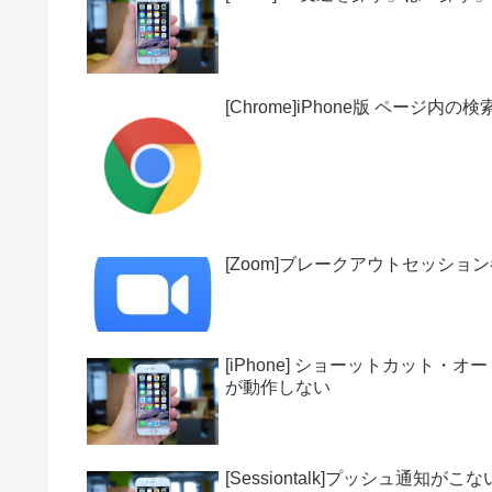
[Chrome]iPhone版 ページ内の
[Zoom]ブレークアウトセッショ
[iPhone] ショーットカット・
が動作しない
[Sessiontalk]プッシュ通知がこな