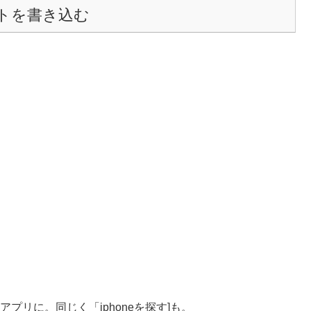
トを書き込む
」アプリに。同じく「iphoneを探す]も。