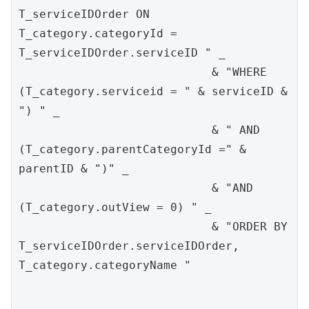
T_serviceIDOrder ON 
T_category.categoryId = 
T_serviceIDOrder.serviceID " _

                            & "WHERE  
(T_category.serviceid = " & serviceID & 
") " _

                            & " AND 
(T_category.parentCategoryId =" & 
parentID & ")" _

                            & "AND 
(T_category.outView = 0) " _

                            & "ORDER BY 
T_serviceIDOrder.serviceIDOrder, 
T_category.categoryName "
