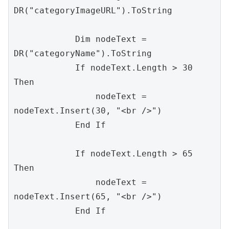
DR("categoryImageURL").ToString

            Dim nodeText = 
DR("categoryName").ToString

            If nodeText.Length > 30 
Then

                nodeText = 
nodeText.Insert(30, "<br />")

            End If

            If nodeText.Length > 65 
Then

                nodeText = 
nodeText.Insert(65, "<br />")

            End If
