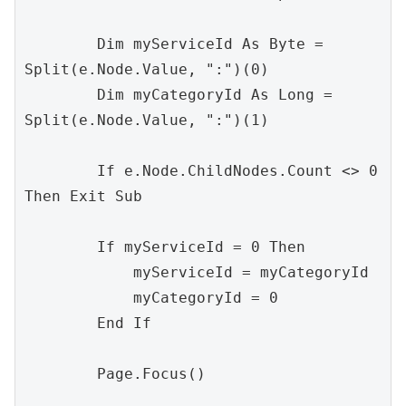
        Dim myServiceId As Byte = 
Split(e.Node.Value, ":")(0)

        Dim myCategoryId As Long = 
Split(e.Node.Value, ":")(1)

        If e.Node.ChildNodes.Count <> 0 
Then Exit Sub

        If myServiceId = 0 Then

            myServiceId = myCategoryId

            myCategoryId = 0

        End If

        Page.Focus()
