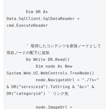
        Dim DR As 
Data.SqlClient.SqlDataReader = 
cmd.ExecuteReader

        ' 取得したコンテンツを新規ノードとして
現在ノードの配下に追加

        Do While DR.Read()

            Dim node As New 
System.Web.UI.WebControls.TreeNode()

            node.NavigateUrl = "./?s=" 
& DR("serviceid").ToString & "&c=" & 
DR("categoryid") ' リンク先

            node.ImageUrl = 