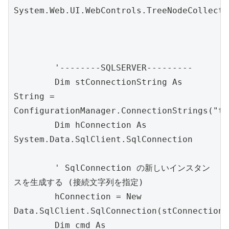
System.Web.UI.WebControls.TreeNodeCollectio
        '--------SQLSERVER---------

        Dim stConnectionString As 
String = 
ConfigurationManager.ConnectionStrings("tk
        Dim hConnection As 
System.Data.SqlClient.SqlConnection

        ' SqlConnection の新しいインスタン
スを生成する (接続文字列を指定)

        hConnection = New 
Data.SqlClient.SqlConnection(stConnectionS
        Dim cmd As 