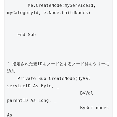
        Me.CreateNode(myServiceId, 
myCategoryId, e.Node.ChildNodes)

    End Sub

' 指定された親IDをノードとするノード群をツリーに
追加

    Private Sub CreateNode(ByVal 
serviceID As Byte, _

                            ByVal 
parentID As Long, _

                            ByRef nodes 
As 