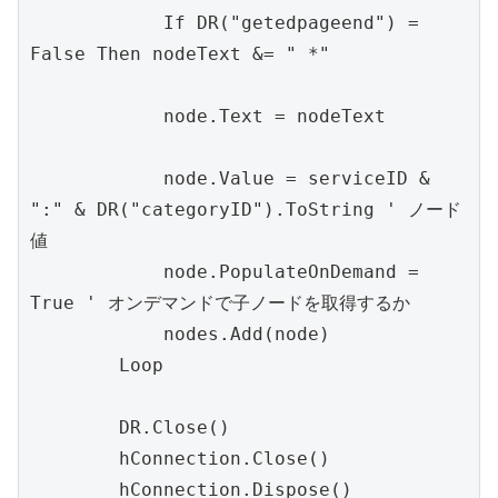
            If DR("getedpageend") = 
False Then nodeText &= " *"

            node.Text = nodeText

            node.Value = serviceID & 
":" & DR("categoryID").ToString ' ノード
値

            node.PopulateOnDemand = 
True ' オンデマンドで子ノードを取得するか

            nodes.Add(node)

        Loop

        DR.Close()

        hConnection.Close()

        hConnection.Dispose()
