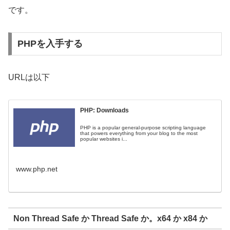
です。
PHPを入手する
URLは以下
PHP: Downloads
PHP is a popular general-purpose scripting language
that powers everything from your blog to the most
popular websites i...
www.php.net
Non Thread Safe か Thread Safe か。x64 か x84 か