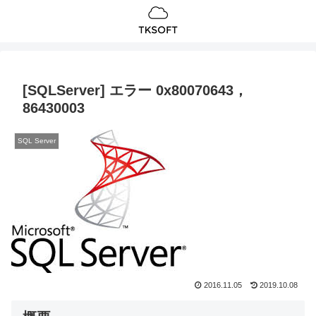
[SQLServer] エラー 0x80070643，
86430003
SQL Server
2016.11.05
2019.10.08