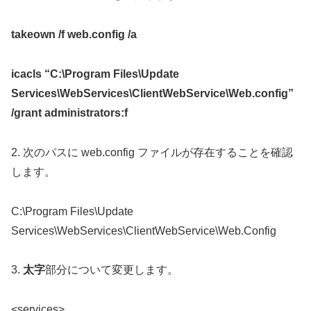
takeown /f web.config /a
icacls “C:\Program Files\Update
Services\WebServices\ClientWebService\Web.config”
/grant administrators:f
2. 次のパスに web.config ファイルが存在することを確認
します。
C:\Program Files\Update
Services\WebServices\ClientWebService\Web.Config
3.
太字
部分について変更します。
<services>