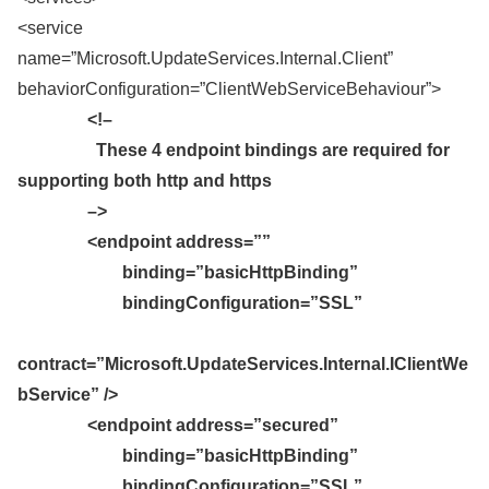
<service
name=”Microsoft.UpdateServices.Internal.Client”
behaviorConfiguration=”ClientWebServiceBehaviour”>
<!–
These 4 endpoint bindings are required for
supporting both http and https
–>
<endpoint address=””
binding=”basicHttpBinding”
bindingConfiguration=”SSL”
contract=”Microsoft.UpdateServices.Internal.IClientWe
bService” />
<endpoint address=”secured”
binding=”basicHttpBinding”
bindingConfiguration=”SSL”