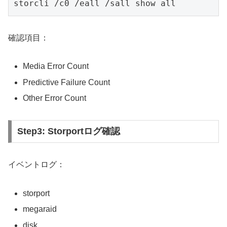
storcli /c0 /eall /sall show all
確認項目：
Media Error Count
Predictive Failure Count
Other Error Count
Step3: Storportログ確認
イベントログ：
storport
megaraid
disk