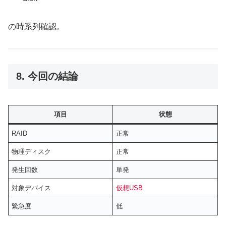
の時系列確認。
8. 今回の結論
項目
状態
RAID
正常
物理ディスク
正常
発生回数
単発
対象デバイス
仮想USB
緊急度
低