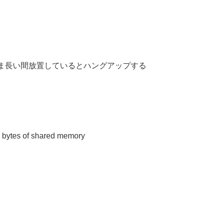
er 開いたまま長い間放置しているとハングアップする
x bytes of shared memory