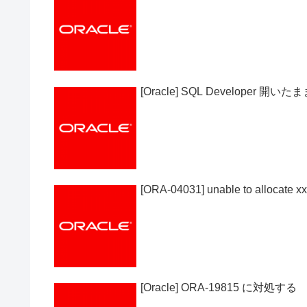
[Oracle] SQL Develop
[ORA-04031] unable to allocate x
[Oracle] ORA-19815 に対処する