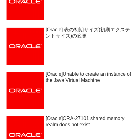
[Oracle] 表の初期サイズ(初期エクステ
ントサイズ)の変更
[Oracle]Unable to create an instance of
the Java Virtual Machine
[Oracle]ORA-27101 shared memory
realm does not exist