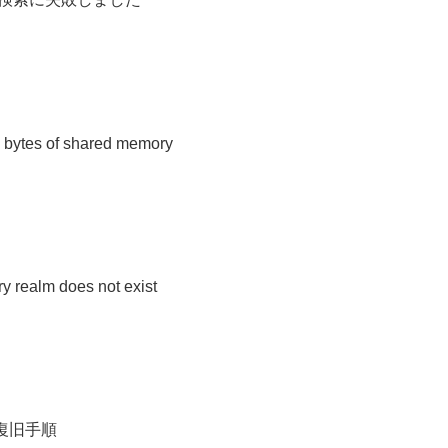
x bytes of shared memory
 realm does not exist
きの復旧手順