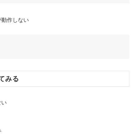
トが動作しない
実行してみる
ない
で