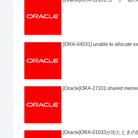
[ORA-04031] unable to allocate x
[Oracle]ORA-27101 shared memory
[Oracle]ORA-01033が出たと