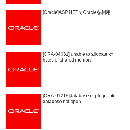
[Oracle]ASP.NETでOracleを利用
[ORA-04031] unable to allocate xx
bytes of shared memory
[ORA-01219]database or pluggable
database not open