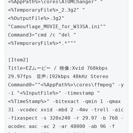
<%AppPath%>\cores\ATOMChanger" "
<%TemporaryFile%>_2.3g2" "
<%OutputFile%>.3g2" 
"Camouflage_MOVIE_for_W33SA.ini""

Command3="cmd /c "del "
<%TemporaryFile%>*.*"""

[Item2]

Title=EZムービー / 映像:Xvid 768kbps 
29.97fps　音声:192kbps 48kHz Stereo

Command0=""<%AppPath%>\cores\ffmpeg" -y 
-i "<%InputFile%>" -timestamp "
<%TimeStamp%>" -bitexact -qmin 1 -qmax 
31 -vcodec xvid -mbd 2 -4mv -trell -aic 
-fixaspect -s 320x240 -r 29.97 -b 768 -
acodec aac -ac 2 -ar 48000 -ab 96 -f 