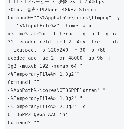
Title=EZムービー / 映像:Xvid 768kbps 
30fps　音声:192kbps 48kHz Stereo

Command0=""<%AppPath%>\cores\ffmpeg" -y 
-i "<%InputFile%>" -timestamp "
<%TimeStamp%>" -bitexact -qmin 1 -qmax 
31 -vcodec xvid -mbd 2 -4mv -trell -aic 
-fixaspect -s 320x240 -r 30 -b 768 -
acodec aac -ac 2 -ar 48000 -ab 96 -f 
3g2 -muxvb 192 -muxab 64 "
<%TemporaryFile%>_1.3g2""

Command1=""
<%AppPath%>\cores\QT3GPPFlatten" "
<%TemporaryFile%>_1.3g2" "
<%TemporaryFile%>_2.3g2" -c 
QT_3GPP2_QVGA_AAC.ini"

Command2=""