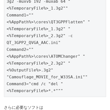
3g2 -muxvb 192 -muxab 64 "
<%TemporaryFile%>_1.3g2""

Command1=""
<%AppPath%>\cores\QT3GPPFlatten" "
<%TemporaryFile%>_1.3g2" "
<%TemporaryFile%>_2.3g2" -c 
QT_3GPP2_QVGA_AAC.ini"

Command2=""
<%AppPath%>\cores\ATOMChanger" "
<%TemporaryFile%>_2.3g2" "
<%OutputFile%>.3g2" 
"Camouflage_MOVIE_for_W33SA.ini""

Command3="cmd /c "del "
<%TemporaryFile%>*.*"""
さらに必要なソフトは