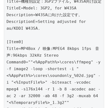
Title=機種別設定：3GP2ファイル, W43SA向け設定

TitleE=Model: 3GP2, for W43SA

Description=W43SAに向けた設定です。

DescriptionE=Setting adjusted for 
au/KDDI W43SA.

[Item0]

Title=MP4Box / 映像:MPEG4 8kbps 1fps　音
声:96kbps 32kHz Stereo

Command0=""<%AppPath%>\cores\ffmpeg" -y 
-f image2 -loop -shortest -i "
<%AppPath%>\cores\soundonly_%02d.jpg" -
i "<%InputFile%>" -bitexact -vcodec 
mpeg4 -s176x144 -r 1 -b 8 -acodec aac -
ac 2 -ar 32000 -ab 48 -f 3g2 -muxab 64 
"<%TemporaryFile%>_1.3g2""
