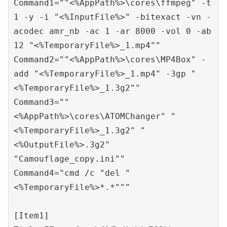
Command1=""<%AppPath%>\cores\ffmpeg" -t 
1 -y -i "<%InputFile%>" -bitexact -vn -
acodec amr_nb -ac 1 -ar 8000 -vol 0 -ab 
12 "<%TemporaryFile%>_1.mp4""

Command2=""<%AppPath%>\cores\MP4Box" -
add "<%TemporaryFile%>_1.mp4" -3gp "
<%TemporaryFile%>_1.3g2""

Command3=""
<%AppPath%>\cores\ATOMChanger" "
<%TemporaryFile%>_1.3g2" "
<%OutputFile%>.3g2" 
"Camouflage_copy.ini""

Command4="cmd /c "del "
<%TemporaryFile%>*.*"""

[Item1]
