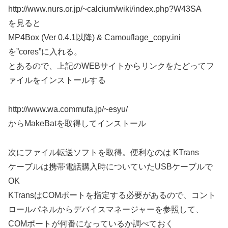
http://www.nurs.or.jp/~calcium/wiki/index.php?W43SA
を見ると
MP4Box (Ver 0.4.1以降) & Camouflage_copy.ini
を”cores”に入れる。
とあるので、上記のWEBサイトからリンクをたどってフ
ァイルをインストールする
http://www.wa.commufa.jp/~esyu/
からMakeBatを取得してインストール
次にファイル転送ソフトを取得。便利なのは KTrans
ケーブルは携帯電話購入時についていたUSBケーブルで
OK
KTransはCOMポートを指定する必要があるので、コント
ロールパネルからデバイスマネージャーを参照して、
COMポートが何番になっているか調べておく