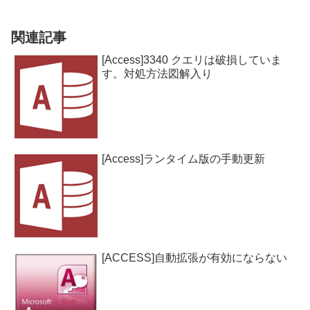
関連記事
[Access]3340 クエリは破損していま
す。対処方法図解入り
[Access]ランタイム版の手動更新
[ACCESS]自動拡張が有効にならない