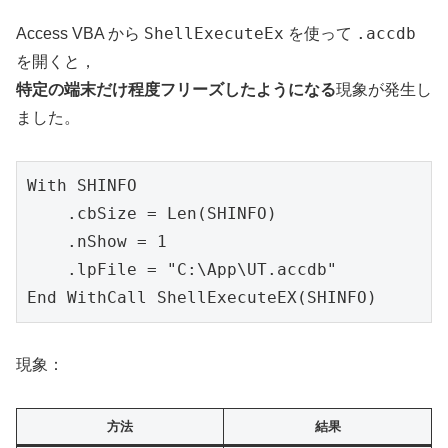
ShellExecuteEx
.accdb
Access VBA から
を使って
を開くと，
特定の端末だけ程度フリーズしたようになる
現象が発生し
ました。
With SHINFO
    .cbSize = Len(SHINFO)
    .nShow = 1
    .lpFile = "C:\App\UT.accdb"
End WithCall ShellExecuteEX(SHINFO)
現象：
方法
結果