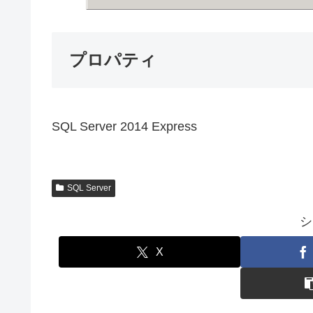
プロパティ
SQL Server 2014 Express
SQL Server
シ
X