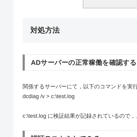
対処方法
ADサーバーの正常稼働を確認する
関係するサーバーにて，以下のコマンドを実
dcdiag /v > c:\test.log
c:\test.log に検証結果が記録されてい