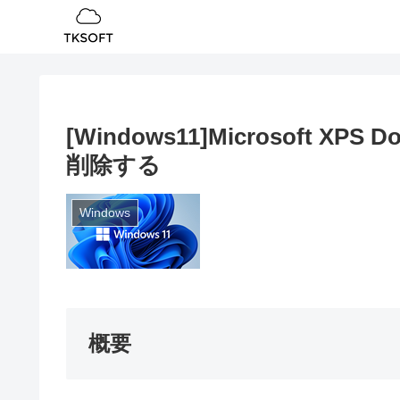
[Windows11]Microsoft XP
削除する
Windows
概要