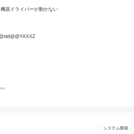
イン周辺機器ドライバーが動かない
tr1@std@@YAXXZ
ows
システム開発