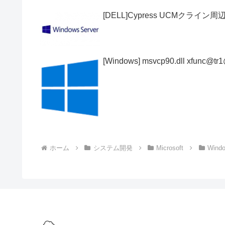
[DELL]Cypress UCMクラ
[Windows] msvcp90.dll xfunc@
ホーム
システム開発
Microsoft
Wind