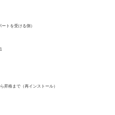
サポートを受ける側）
1
oryの降格から昇格まで（再インストール）