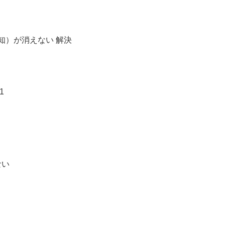
ッジ（通知）が消えない 解決
1
ない