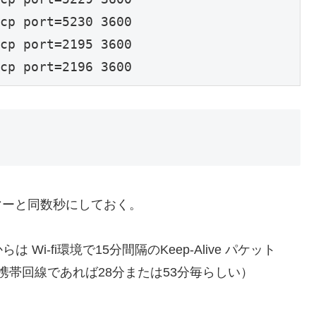
cp port=5230 3600

cp port=2195 3600

cp port=2196 3600
マーと同数秒にしておく。
 Wi-fi環境で15分間隔のKeep-Alive パケット
。（携帯回線であれば28分または53分毎らしい）