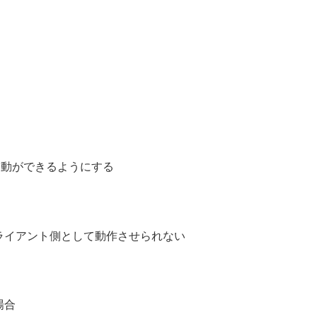
る
C起動ができるようにする
ターをクライアント側として動作させられない
場合