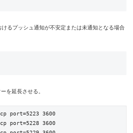
oid 機器におけるプッシュ通知が不安定または未通知となる場合
マーを延長させる。
cp port=5223 3600

cp port=5228 3600

cp port=5229 3600
