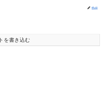
tfujii
トを書き込む