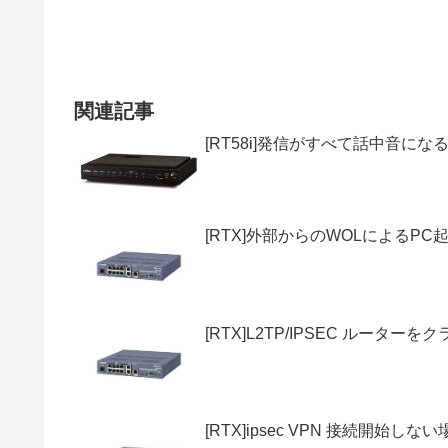
関連記事
[RT58i]発信がすべて話中音にな
[RTX]外部からのWOLによるP
[RTX]L2TP/IPSEC ルー
[RTX]ipsec VPN 接続開始しない